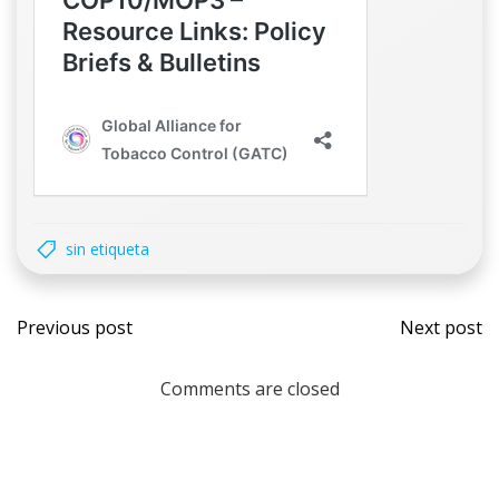
sin etiqueta
Navegación
Nave
Previous post
Next post
por
por
Comments are closed
las
las
entradas
entr