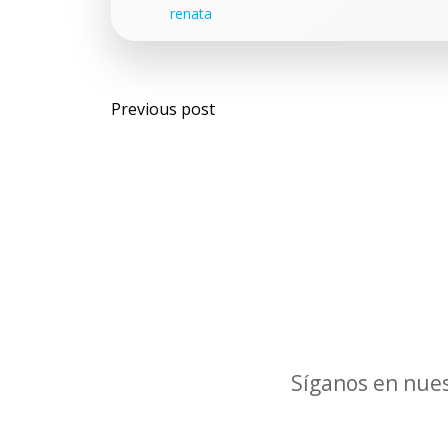
renata
Navegación
Previous post
por
las
entradas
Síganos en nues