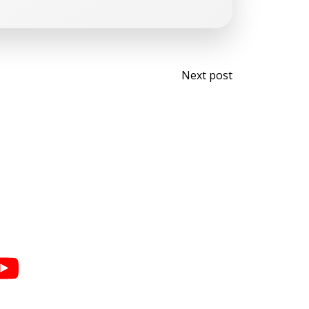
Navegaci
Next post
por
las
entradas