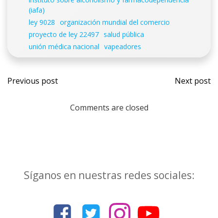
(iafa)
ley 9028
organización mundial del comercio
proyecto de ley 22497
salud pública
unión médica nacional
vapeadores
Navegación
Nave
Previous post
Next post
por
por
Comments are closed
las
las
entradas
entr
Síganos en nuestras redes sociales: