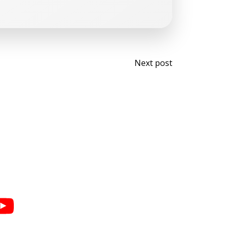
Navegaci
Next post
por
las
entradas