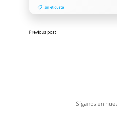
sin etiqueta
Navegación
Previous post
por
las
entradas
Síganos en nues