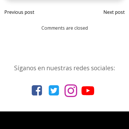
Navegación
Nave
Previous post
Next post
por
por
Comments are closed
las
las
entradas
entr
Síganos en nuestras redes sociales: