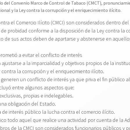
o del Convenio Marco de Control de Tabaco (CMCT), pronunciamien
onal y la Ley contra la corrupción y el enriquecimiento ilícito.
ntra el Comercio Ilícito (CMCI) son considerados dentro del
 de probidad conforme a la disposición de la Ley contra la cor
ico de sus actos deben de apartarse y abstenerse en aquell
ometió a evitar el conflicto de interés
justarse a la imparcialidad y objetivos propios de la insti
 contra la corrupción y el enriquecimiento ilícito.
eneren un conflicto de interés ya que priva el fin público al 
ncluyó entre algunos aspectos que:
exclusivas, propias e indelegables.
 una obligación del Estado.
e interés público la lucha contra el comercio ilícito.
ico todo aquel que realice una actividad por cuenta de la Ad
bros de la CMCI son considerados funcionarios públicos y p