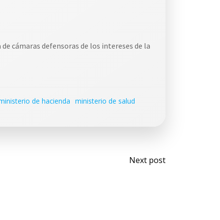
a de cámaras defensoras de los intereses de la
ministerio de hacienda
ministerio de salud
Navegaci
Next post
por
las