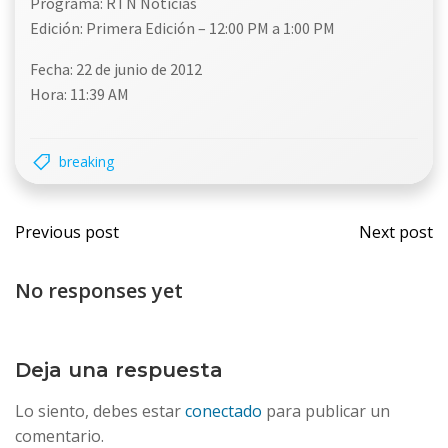
Programa: RTN Noticias
Edición: Primera Edición – 12:00 PM a 1:00 PM
Fecha: 22 de junio de 2012
Hora: 11:39 AM
breaking
Navegación
Nave
Previous post
Next post
por
por
No responses yet
las
las
entradas
entr
Deja una respuesta
Lo siento, debes estar
conectado
para publicar un
comentario.