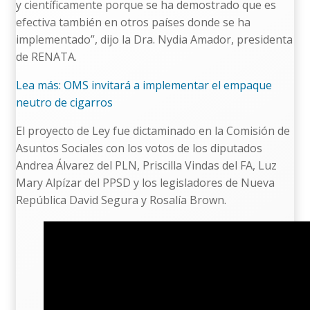
y científicamente porque se ha demostrado que es
efectiva también en otros países donde se ha
implementado”, dijo la Dra. Nydia Amador, presidenta
de RENATA.
Lea más: OMS invitará a implementar el empaque
neutro de cigarros
El proyecto de Ley fue dictaminado en la Comisión de
Asuntos Sociales con los votos de los diputados
Andrea Álvarez del PLN, Priscilla Vindas del FA, Luz
Mary Alpízar del PPSD y los legisladores de Nueva
República David Segura y Rosalía Brown.