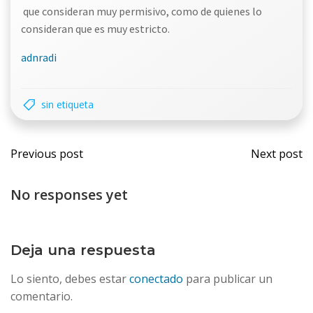
que consideran muy permisivo, como de quienes lo
consideran que es muy estricto.
adnradi
sin etiqueta
Navegación
Nave
Previous post
Next post
por
por
No responses yet
las
las
entradas
entr
Deja una respuesta
Lo siento, debes estar
conectado
para publicar un
comentario.